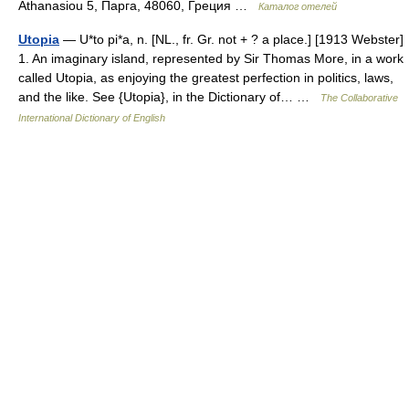
Athanasiou 5, Парга, 48060, Греция …
Каталог отелей
Utopia
— U*to pi*a, n. [NL., fr. Gr. not + ? a place.] [1913 Webster]
1. An imaginary island, represented by Sir Thomas More, in a work
called Utopia, as enjoying the greatest perfection in politics, laws,
and the like. See {Utopia}, in the Dictionary of… …
The Collaborative
International Dictionary of English