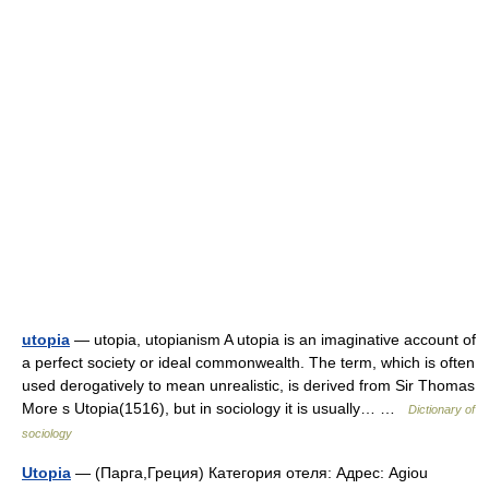
utopia
— utopia, utopianism A utopia is an imaginative account of
a perfect society or ideal commonwealth. The term, which is often
used derogatively to mean unrealistic, is derived from Sir Thomas
More s Utopia(1516), but in sociology it is usually… …
Dictionary of
sociology
Utopia
— (Парга,Греция) Категория отеля: Адрес: Agiou