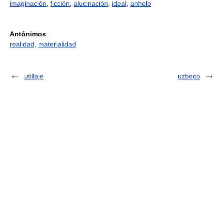
imaginación
,
ficción
,
alucinación
,
ideal
,
anhelo
Antónimos
:
realidad
,
materialidad
utillaje
uzbeco