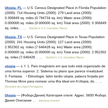
Utopia, FL
— U.S. Census Designated Place in Florida Population
(2000): 714 Housing Units (2000): 279 Land area (2000):
0.306849 sq. miles (0.794734 sq. km) Water area (2000):
0.000000 sq. miles (0.000000 sq. km) Total area (2000): 0.306849
sq. miles… …
StarDict's U.S. Gazetteer Places
Utopia, TX
— U.S. Census Designated Place in Texas Population
(2000): 241 Housing Units (2000): 127 Land area (2000):
2.952302 sq. miles (7.646428 sq. km) Water area (2000):
0.000000 sq. miles (0.000000 sq. km) Total area (2000): 2.952302
sq. miles (7.646428… …
StarDict's U.S. Gazetteer Places
utopia
— s. f. 1. País imaginário em que tudo está organizado de
uma forma superior. 2. Sistema ou plano que parece irrealizável.
3. Fantasia. ‣ Etimologia: latim tardio utopia, palavra forjada por
Thomas More para nomear uma ilha ideal em A Utopia, do… …
Dicionário da Língua Portuguesa
Utopia
— (Фоборг,Дания) Категория отеля: Адрес: 5600 Фоборг,
Дания Описание …
Каталог отелей