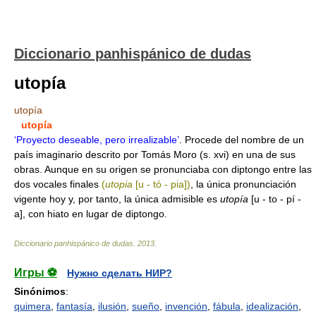
Diccionario panhispánico de dudas
utopía
utopía
utopía
‘Proyecto deseable, pero irrealizable’
. Procede del nombre de un
país imaginario descrito por Tomás Moro (s. xvi) en una de sus
obras. Aunque en su origen se pronunciaba con diptongo entre las
dos vocales finales
(
utopia
[u - tó - pia])
, la única pronunciación
vigente hoy y, por tanto, la única admisible es
utopía
[u - to - pí -
a], con hiato en lugar de diptongo.
Diccionario panhispánico de dudas
.
2013
.
Игры ⚽
Нужно сделать НИР?
Sinónimos
:
quimera
,
fantasía
,
ilusión
,
sueño
,
invención
,
fábula
,
idealización
,