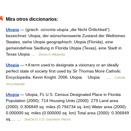
Mira otros diccionarios:
Utopia
— (griech. οὐτοπία utopía „die Nicht Örtlichkeit“)
bezeichnet: Utopia, der wünschenswerte Zustand der Welt/eines
Staates, siehe Utopie geographisch: Utopia (Florida), eine
gemeindefreie Siedlung in Florida Utopia (Texas), eine Stadt in
Texas Utopia …
Deutsch Wikipedia
Utopia
— • A term used to designate a visionary or an ideally
perfect state of society first used by Sir Thomas More Catholic
Encyclopedia. Kevin Knight. 2006. Utopia Utopia …
Catholic
encyclopedia
Utopia
— Utopia, FL U.S. Census Designated Place in Florida
Population (2000): 714 Housing Units (2000): 279 Land area
(2000): 0.306849 sq. miles (0.794734 sq. km) Water area (2000):
0.000000 sq. miles (0.000000 sq. km) Total area (2000): 0.306849
sq.… …
StarDict's U.S. Gazetteer Places