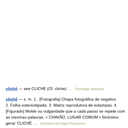
cliché
— see CLICHE (Cf. cliche) …
Etymology dictionary
clichê
— s. m. 1. [Fotografia] Chapa fotográfica de negativo.
2. Folha estereotipada. 3. Matriz reprodutora de estampas. 4.
[Figurado] Molde ou vulgaridade que a cada passo se repete com
as mesmas palavras. = CHAVÃO, LUGAR COMUM • Sinônimo
geral: CLICHÉ …
Dicionário da Língua Portuguesa