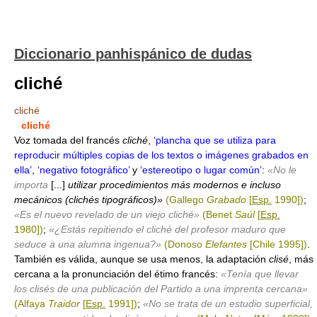
Diccionario panhispánico de dudas
cliché
cliché
cliché
Voz tomada del francés
cliché
,
‘plancha que se utiliza para
reproducir múltiples copias de los textos o imágenes grabados en
ella’
,
‘negativo fotográfico’
y
‘estereotipo o lugar común’
:
«No le
importa
[...]
utilizar procedimientos más modernos e incluso
mecánicos (clichés tipográficos)»
(Gallego
Grabado
[
Esp.
1990])
;
«Es el nuevo revelado de un viejo cliché»
(Benet
Saúl
[
Esp.
1980])
;
«¿Estás repitiendo el cliché del profesor maduro que
seduce a una alumna ingenua?»
(Donoso
Elefantes
[Chile 1995])
.
También es válida, aunque se usa menos, la adaptación
clisé
, más
cercana a la pronunciación del étimo francés:
«Tenía que llevar
los clisés de una publicación del Partido a una imprenta cercana»
(Alfaya
Traidor
[
Esp.
1991])
;
«No se trata de un estudio superficial,