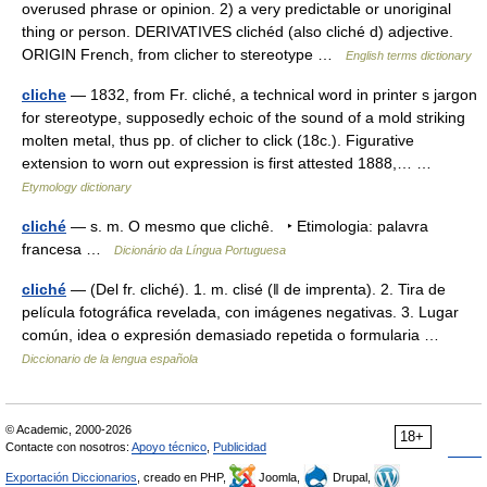
overused phrase or opinion. 2) a very predictable or unoriginal
thing or person. DERIVATIVES clichéd (also cliché d) adjective.
ORIGIN French, from clicher to stereotype …
English terms dictionary
cliche
— 1832, from Fr. cliché, a technical word in printer s jargon
for stereotype, supposedly echoic of the sound of a mold striking
molten metal, thus pp. of clicher to click (18c.). Figurative
extension to worn out expression is first attested 1888,… …
Etymology dictionary
cliché
— s. m. O mesmo que clichê. ‣ Etimologia: palavra
francesa …
Dicionário da Língua Portuguesa
cliché
— (Del fr. cliché). 1. m. clisé (ǁ de imprenta). 2. Tira de
película fotográfica revelada, con imágenes negativas. 3. Lugar
común, idea o expresión demasiado repetida o formularia …
Diccionario de la lengua española
© Academic, 2000-2026
18+
Contacte con nosotros:
Apoyo técnico
,
Publicidad
Exportación Diccionarios
, creado en PHP,
Joomla,
Drupal,