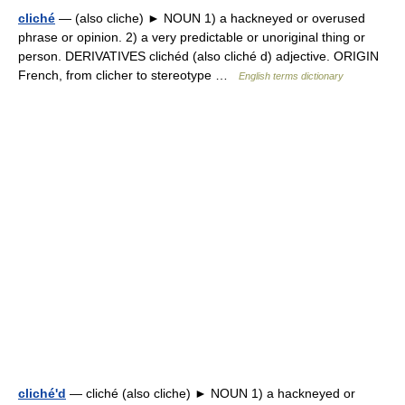
cliché
— (also cliche) ► NOUN 1) a hackneyed or overused
phrase or opinion. 2) a very predictable or unoriginal thing or
person. DERIVATIVES clichéd (also cliché d) adjective. ORIGIN
French, from clicher to stereotype …
English terms dictionary
cliché'd
— cliché (also cliche) ► NOUN 1) a hackneyed or