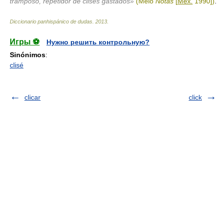
tramposo, repetidor de clisés gastados»
(Melo
Notas
[
Méx.
1990])
.
Diccionario panhispánico de dudas
.
2013
.
Игры ⚽
Нужно решить контрольную?
Sinónimos
:
clisé
clicar
click