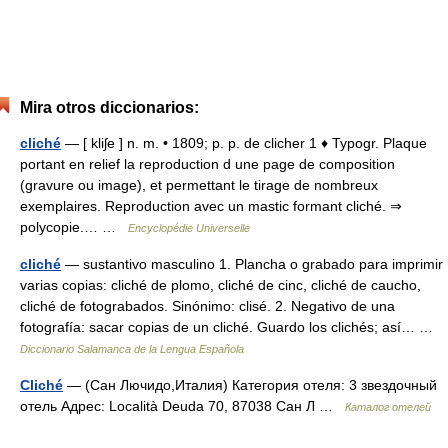
Mira otros diccionarios:
cliché
— [ kliʃe ] n. m. • 1809; p. p. de clicher 1 ♦ Typogr. Plaque
portant en relief la reproduction d une page de composition
(gravure ou image), et permettant le tirage de nombreux
exemplaires. Reproduction avec un mastic formant cliché. ⇒
polycopie.… …
Encyclopédie Universelle
cliché
— sustantivo masculino 1. Plancha o grabado para imprimir
varias copias: cliché de plomo, cliché de cinc, cliché de caucho,
cliché de fotograbados. Sinónimo: clisé. 2. Negativo de una
fotografía: sacar copias de un cliché. Guardo los clichés; así… …
Diccionario Salamanca de la Lengua Española
Cliché
— (Сан Лючидо,Италия) Категория отеля: 3 звездочный
отель Адрес: Località Deuda 70, 87038 Сан Л …
Каталог отелей