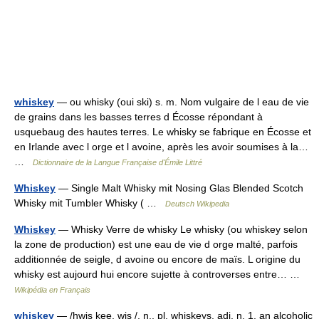
whiskey
— ou whisky (oui ski) s. m. Nom vulgaire de l eau de vie
de grains dans les basses terres d Écosse répondant à
usquebaug des hautes terres. Le whisky se fabrique en Écosse et
en Irlande avec l orge et l avoine, après les avoir soumises à la…
…
Dictionnaire de la Langue Française d'Émile Littré
Whiskey
— Single Malt Whisky mit Nosing Glas Blended Scotch
Whisky mit Tumbler Whisky ( …
Deutsch Wikipedia
Whiskey
— Whisky Verre de whisky Le whisky (ou whiskey selon
la zone de production) est une eau de vie d orge malté, parfois
additionnée de seigle, d avoine ou encore de maïs. L origine du
whisky est aujourd hui encore sujette à controverses entre… …
Wikipédia en Français
whiskey
— /hwis kee, wis /, n., pl. whiskeys, adj. n. 1. an alcoholic