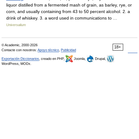
liquor distilled from a fermented mash of grain, as barley, rye, or
corn, and usually containing from 43 to 50 percent alcohol. 2. a
drink of whiskey. 3. a word used in communications to …
Universalium
© Academic, 2000-2026
18+
Contacte con nosotros:
Apoyo técnico
,
Publicidad
Exportación Diccionarios
, creado en PHP,
Joomla,
Drupal,
WordPress, MODx.