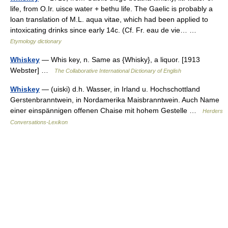
life, from O.Ir. uisce water + bethu life. The Gaelic is probably a
loan translation of M.L. aqua vitae, which had been applied to
intoxicating drinks since early 14c. (Cf. Fr. eau de vie… …
Etymology dictionary
Whiskey
— Whis key, n. Same as {Whisky}, a liquor. [1913
Webster] …
The Collaborative International Dictionary of English
Whiskey
— (uiski) d.h. Wasser, in Irland u. Hochschottland
Gerstenbranntwein, in Nordamerika Maisbranntwein. Auch Name
einer einspännigen offenen Chaise mit hohem Gestelle …
Herders
Conversations-Lexikon