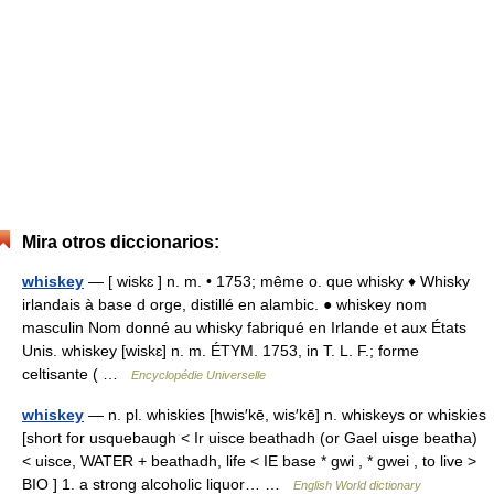
Mira otros diccionarios:
whiskey
— [ wiskɛ ] n. m. • 1753; même o. que whisky ♦ Whisky
irlandais à base d orge, distillé en alambic. ● whiskey nom
masculin Nom donné au whisky fabriqué en Irlande et aux États
Unis. whiskey [wiskɛ] n. m. ÉTYM. 1753, in T. L. F.; forme
celtisante ( …
Encyclopédie Universelle
whiskey
— n. pl. whiskies [hwis′kē, wis′kē] n. whiskeys or whiskies
[short for usquebaugh < Ir uisce beathadh (or Gael uisge beatha)
< uisce, WATER + beathadh, life < IE base * gwi , * gwei , to live >
BIO ] 1. a strong alcoholic liquor… …
English World dictionary