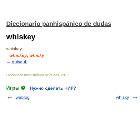
Diccionario panhispánico de dudas
whiskey
whiskey
whiskey
,
whisky
→
güisqui
.
Diccionario panhispánico de dudas
.
2013
.
Игры ⚽
Нужно сделать НИР?
weblog
whisky