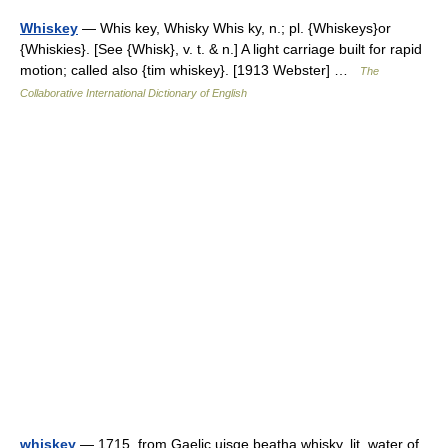
Whiskey
— Whis key, Whisky Whis ky, n.; pl. {Whiskeys}or
{Whiskies}. [See {Whisk}, v. t. & n.] A light carriage built for rapid
motion; called also {tim whiskey}. [1913 Webster] …
The
Collaborative International Dictionary of English
whiskey
— 1715, from Gaelic uisge beatha whisky, lit. water of