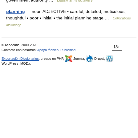
government authority …
English terms dictionary
planning
— noun ADJECTIVE ▪ careful, detailed, meticulous,
thoughtful ▪ poor ▪ initial ▪ the initial planning stage …
Collocations
dictionary
© Academic, 2000-2026
18+
Contacte con nosotros:
Apoyo técnico
,
Publicidad
Exportación Diccionarios
, creado en PHP,
Joomla,
Drupal,
WordPress, MODx.