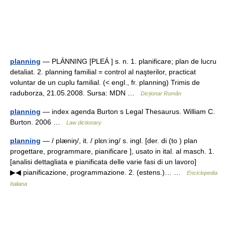
planning
— PLÁNNING [PLEÁ ] s. n. 1. planificare; plan de lucru
detaliat. 2. planning familial = control al naşterilor, practicat
voluntar de un cuplu familial. (< engl., fr. planning) Trimis de
raduborza, 21.05.2008. Sursa: MDN …
Dicționar Român
planning
— index agenda Burton s Legal Thesaurus. William C.
Burton. 2006 …
Law dictionary
planning
— / plæniŋ/, it. / plɛn:ing/ s. ingl. [der. di (to ) plan
progettare, programmare, pianificare ], usato in ital. al masch. 1.
[analisi dettagliata e pianificata delle varie fasi di un lavoro]
▶◀ pianificazione, programmazione. 2. (estens.)… …
Enciclopedia
Italiana