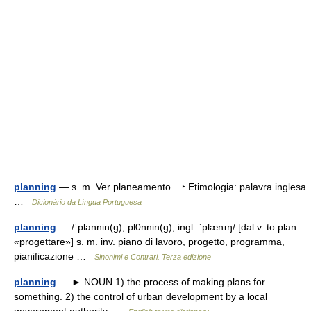
planning
— s. m. Ver planeamento. ‣ Etimologia: palavra inglesa
…
Dicionário da Língua Portuguesa
planning
— /ˈplannin(g), pl0nnin(g), ingl. ˈplænɪŋ/ [dal v. to plan
«progettare»] s. m. inv. piano di lavoro, progetto, programma,
pianificazione …
Sinonimi e Contrari. Terza edizione
planning
— ► NOUN 1) the process of making plans for
something. 2) the control of urban development by a local