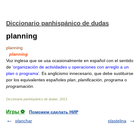
Diccionario panhispánico de dudas
planning
planning
planning
Voz inglesa que se usa ocasionalmente en español con el sentido
de
‘organización de actividades u operaciones con arreglo a un
plan o programa’
. Es anglicismo innecesario, que debe sustituirse
por los equivalentes españoles
plan
,
planificación
,
programa
o
programación
.
Diccionario panhispánico de dudas
.
2013
.
Игры ⚽
Поможем сделать НИР
planchar
plastelina