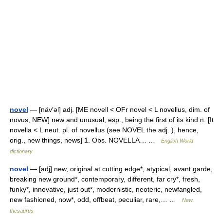
novel
— [näv′əl] adj. [ME novell < OFr novel < L novellus, dim. of
novus, NEW] new and unusual; esp., being the first of its kind n. [It
novella < L neut. pl. of novellus (see NOVEL the adj. ), hence,
orig., new things, news] 1. Obs. NOVELLA… …
English World
dictionary
novel
— [adj] new, original at cutting edge*, atypical, avant garde,
breaking new ground*, contemporary, different, far cry*, fresh,
funky*, innovative, just out*, modernistic, neoteric, newfangled,
new fashioned, now*, odd, offbeat, peculiar, rare,… …
New
thesaurus