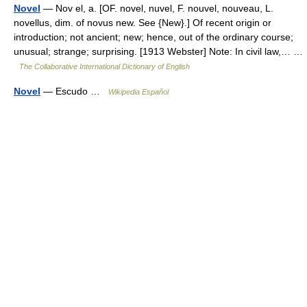
Novel
— Nov el, a. [OF. novel, nuvel, F. nouvel, nouveau, L.
novellus, dim. of novus new. See {New}.] Of recent origin or
introduction; not ancient; new; hence, out of the ordinary course;
unusual; strange; surprising. [1913 Webster] Note: In civil law,… …
The Collaborative International Dictionary of English
Novel
— Escudo …
Wikipedia Español