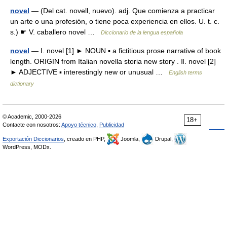
novel
— (Del cat. novell, nuevo). adj. Que comienza a practicar
un arte o una profesión, o tiene poca experiencia en ellos. U. t. c.
s.) ☛ V. caballero novel …
Diccionario de la lengua española
novel
— Ⅰ. novel [1] ► NOUN ▪ a fictitious prose narrative of book
length. ORIGIN from Italian novella storia new story . Ⅱ. novel [2]
► ADJECTIVE ▪ interestingly new or unusual …
English terms
dictionary
© Academic, 2000-2026
18+
Contacte con nosotros:
Apoyo técnico
,
Publicidad
Exportación Diccionarios
, creado en PHP,
Joomla,
Drupal,
WordPress, MODx.