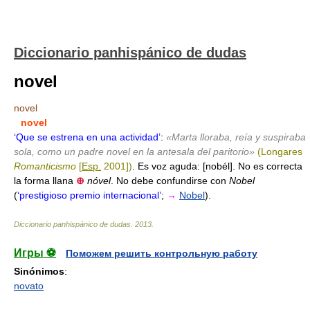
Diccionario panhispánico de dudas
novel
novel
novel
‘Que se estrena en una actividad’
:
«Marta lloraba, reía y suspiraba
sola, como un padre novel en la antesala del paritorio»
(Longares
Romanticismo
[
Esp.
2001])
. Es voz aguda: [nobél]. No es correcta
la forma llana
⊕
nóvel
. No debe confundirse con
Nobel
(
‘prestigioso premio internacional’
;
→
Nobel
).
Diccionario panhispánico de dudas
.
2013
.
Игры ⚽
Поможем решить контрольную работу
Sinónimos
:
novato