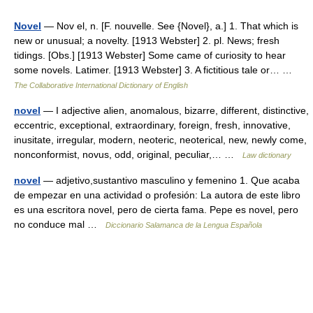
Novel
— Nov el, n. [F. nouvelle. See {Novel}, a.] 1. That which is
new or unusual; a novelty. [1913 Webster] 2. pl. News; fresh
tidings. [Obs.] [1913 Webster] Some came of curiosity to hear
some novels. Latimer. [1913 Webster] 3. A fictitious tale or… …
The Collaborative International Dictionary of English
novel
— I adjective alien, anomalous, bizarre, different, distinctive,
eccentric, exceptional, extraordinary, foreign, fresh, innovative,
inusitate, irregular, modern, neoteric, neoterical, new, newly come,
nonconformist, novus, odd, original, peculiar,… …
Law dictionary
novel
— adjetivo,sustantivo masculino y femenino 1. Que acaba
de empezar en una actividad o profesión: La autora de este libro
es una escritora novel, pero de cierta fama. Pepe es novel, pero
no conduce mal …
Diccionario Salamanca de la Lengua Española