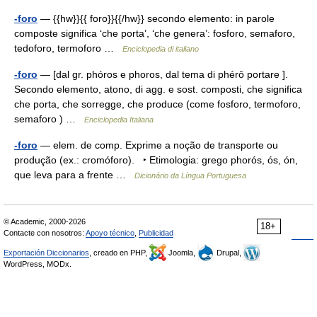
-foro
— {{hw}}{{ foro}}{{/hw}} secondo elemento: in parole
composte significa ‘che porta’, ‘che genera’: fosforo, semaforo,
tedoforo, termoforo …
Enciclopedia di italiano
-foro
— [dal gr. phóros e phoros, dal tema di phérō portare ].
Secondo elemento, atono, di agg. e sost. composti, che significa
che porta, che sorregge, che produce (come fosforo, termoforo,
semaforo ) …
Enciclopedia Italiana
-foro
— elem. de comp. Exprime a noção de transporte ou
produção (ex.: cromóforo). ‣ Etimologia: grego phorós, ós, ón,
que leva para a frente …
Dicionário da Língua Portuguesa
© Academic, 2000-2026
18+
Contacte con nosotros:
Apoyo técnico
,
Publicidad
Exportación Diccionarios
, creado en PHP,
Joomla,
Drupal,
WordPress, MODx.