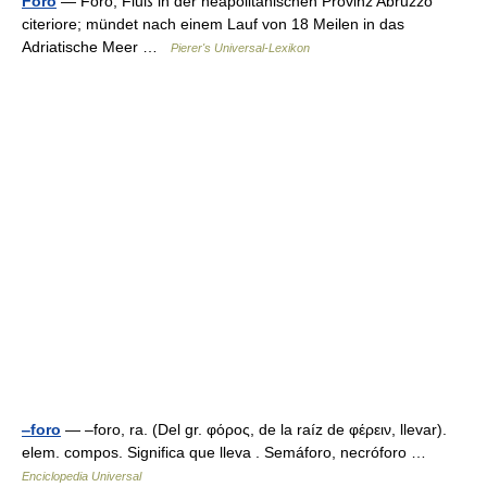
Foro
— Foro, Fluß in der neapolitanischen Provinz Abruzzo
citeriore; mündet nach einem Lauf von 18 Meilen in das
Adriatische Meer …
Pierer's Universal-Lexikon
‒foro
— ‒foro, ra. (Del gr. φόρος, de la raíz de φέρειν, llevar).
elem. compos. Significa que lleva . Semáforo, necróforo …
Enciclopedia Universal