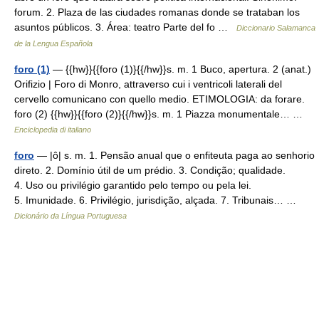
forum. 2. Plaza de las ciudades romanas donde se trataban los
asuntos públicos. 3. Área: teatro Parte del fo …
Diccionario Salamanca
de la Lengua Española
foro (1)
— {{hw}}{{foro (1)}{{/hw}}s. m. 1 Buco, apertura. 2 (anat.)
Orifizio | Foro di Monro, attraverso cui i ventricoli laterali del
cervello comunicano con quello medio. ETIMOLOGIA: da forare.
foro (2) {{hw}}{{foro (2)}{{/hw}}s. m. 1 Piazza monumentale… …
Enciclopedia di italiano
foro
— |ô| s. m. 1. Pensão anual que o enfiteuta paga ao senhorio
direto. 2. Domínio útil de um prédio. 3. Condição; qualidade.
4. Uso ou privilégio garantido pelo tempo ou pela lei.
5. Imunidade. 6. Privilégio, jurisdição, alçada. 7. Tribunais… …
Dicionário da Língua Portuguesa