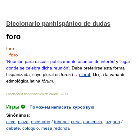
Diccionario panhispánico de dudas
foro
foro
foro
‘Reunión para discutir públicamente asuntos de interés’
y
‘lugar
donde se celebra dicha reunión’
. Debe preferirse esta forma
hispanizada, cuyo plural es
foros
(
→
plural
,
1k
), a la variante
etimológica latina
fórum
.
Diccionario panhispánico de dudas
.
2013
.
Игры ⚽
Поможем написать курсовую
Sinónimos
:
circo
,
plaza
,
escenario
/
tribunal
,
curia
,
audiencia
,
juzgado
/
debate
,
coloquio
,
mesa redonda