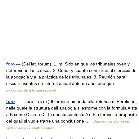
foro
— (Del lat. forum). 1. m. Sitio en que los tribunales oyen y
determinan las causas. 2. Curia, y cuanto concierne al ejercicio de
la abogacía y a la práctica de los tribunales. 3. Reunión para
discutir asuntos de interés actual ante un auditorio que …
Diccionario de la lengua española
foro
— fòro (s.m.) Il termine rimanda alla retorica di Perelman,
nella quale la struttu­ra dell analogia si esrpime con la formula A sta
a B come C sta a D . In questo contesto A e B, i termini a proposito
dei quali si vuole trarre una conclusione …
Dizionario di retorica par
stefano arduini & matteo damiani